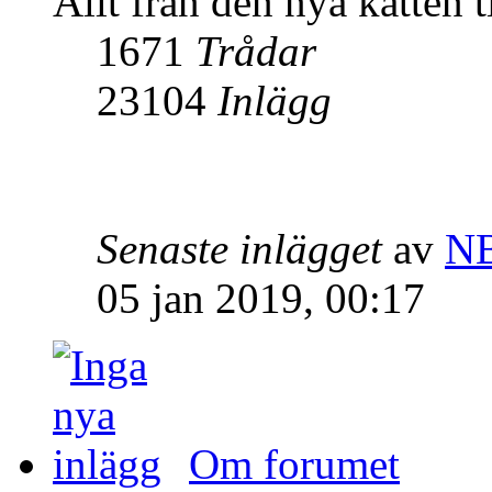
Allt från den nya katten t
1671
Trådar
23104
Inlägg
Senaste inlägget
av
N
05 jan 2019, 00:17
Om forumet