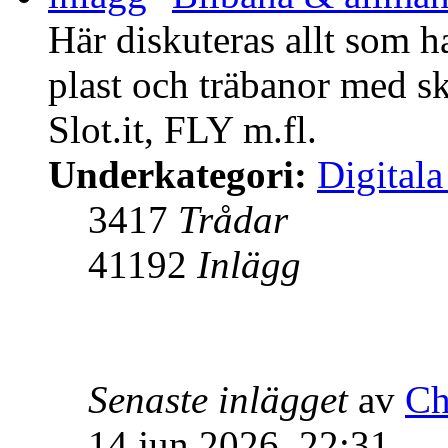
Här diskuteras allt som h
plast och träbanor med sk
Slot.it, FLY m.fl.
Underkategori:
Digitala
3417
Trådar
41192
Inlägg
Senaste inlägget
av
Ch
14 jun 2026, 22:31