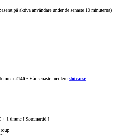
(baserat på aktiva användare under de senaste 10 minuterna)
edlemmar
2146
• Vår senaste medlem
slotcarse
C + 1 timme [
Sommartid
]
Group