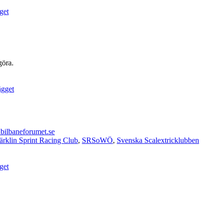
göra.
ilbaneforumet.se
rklin Sprint Racing Club
,
SRSoWÖ
,
Svenska Scalextricklubben