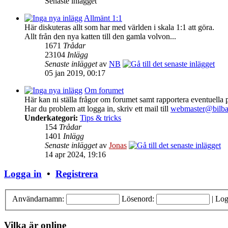
Senaste inlägget
Allmänt 1:1
Här diskuteras allt som har med världen i skala 1:1 att göra.
Allt från den nya katten till den gamla volvon...
1671
Trådar
23104
Inlägg
Senaste inlägget
av
NB
05 jan 2019, 00:17
Om forumet
Här kan ni ställa frågor om forumet samt rapportera eventuella
Har du problem att logga in, skriv ett mail till
webmaster@bilba
Underkategori:
Tips & tricks
154
Trådar
1401
Inlägg
Senaste inlägget
av
Jonas
14 apr 2024, 19:16
Logga in
•
Registrera
Användarnamn:
Lösenord:
|
Log
Vilka är online