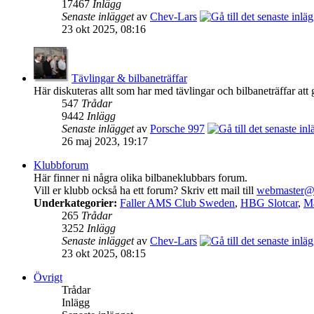
17467
Inlägg
Senaste inlägget
av
Chev-Lars
23 okt 2025, 08:16
Tävlingar & bilbaneträffar
Här diskuteras allt som har med tävlingar och bilbaneträffar att 
547
Trådar
9442
Inlägg
Senaste inlägget
av
Porsche 997
26 maj 2023, 19:17
Klubbforum
Här finner ni några olika bilbaneklubbars forum.
Vill er klubb också ha ett forum? Skriv ett mail till
webmaster@b
Underkategorier:
Faller AMS Club Sweden
,
HBG Slotcar
,
Mä
265
Trådar
3252
Inlägg
Senaste inlägget
av
Chev-Lars
23 okt 2025, 08:15
Övrigt
Trådar
Inlägg