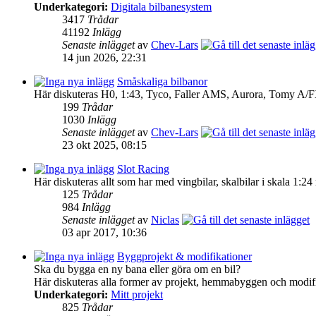
Underkategori:
Digitala bilbanesystem
3417
Trådar
41192
Inlägg
Senaste inlägget
av
Chev-Lars
14 jun 2026, 22:31
Småskaliga bilbanor
Här diskuteras H0, 1:43, Tyco, Faller AMS, Aurora, Tomy A/F
199
Trådar
1030
Inlägg
Senaste inlägget
av
Chev-Lars
23 okt 2025, 08:15
Slot Racing
Här diskuteras allt som har med vingbilar, skalbilar i skala 1:2
125
Trådar
984
Inlägg
Senaste inlägget
av
Niclas
03 apr 2017, 10:36
Byggprojekt & modifikationer
Ska du bygga en ny bana eller göra om en bil?
Här diskuteras alla former av projekt, hemmabyggen och modifi
Underkategori:
Mitt projekt
825
Trådar