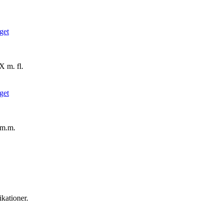
X m. fl.
4 m.m.
kationer.