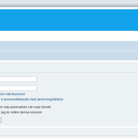
ömt mitt lösenord
 e-postmeddelande med aktiveringslänken
n mig automatiskt vid varje besök
t jag är online denna session