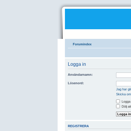
Forumindex
Logga in
Användarnamn:
Lösenord:
Jag har gl
Skicka om
Logga i
Dölj at
REGISTRERA