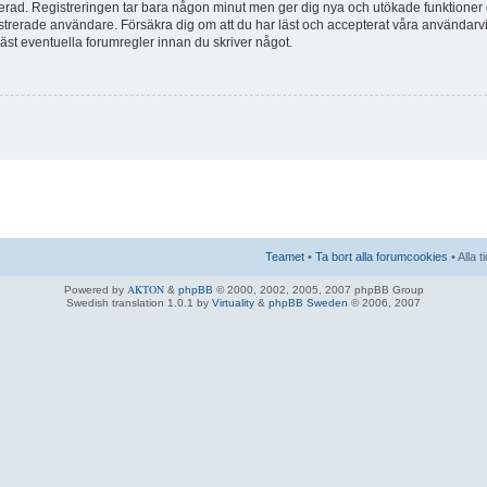
trerad. Registreringen tar bara någon minut men ger dig nya och utökade funktioner
istrerade användare. Försäkra dig om att du har läst och accepterat våra användarvil
 läst eventuella forumregler innan du skriver något.
Teamet
•
Ta bort alla forumcookies
• Alla 
AKTON
Powered by
&
phpBB
© 2000, 2002, 2005, 2007 phpBB Group
Swedish translation 1.0.1 by
Virtuality
&
phpBB Sweden
© 2006, 2007