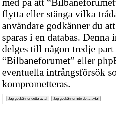
med på att “Bilbaneforumet” 
flytta eller stänga vilka tr
användare godkänner du att 
sparas i en databas. Denna 
delges till någon tredje par
“Bilbaneforumet” eller php
eventuella intrångsförsök so
komprometteras.