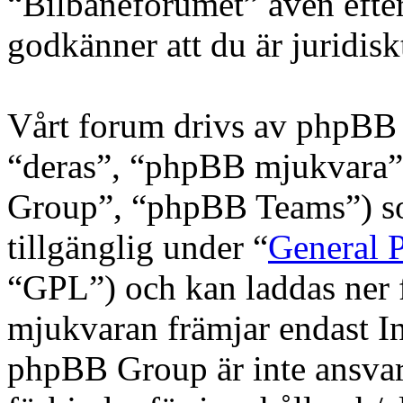
“Bilbaneforumet” även efter
godkänner att du är juridiskt
Vårt forum drivs av phpBB 
“deras”, “phpBB mjukvara
Group”, “phpBB Teams”) s
tillgänglig under “
General P
“GPL”) och kan laddas ner
mjukvaran främjar endast In
phpBB Group är inte ansvarig