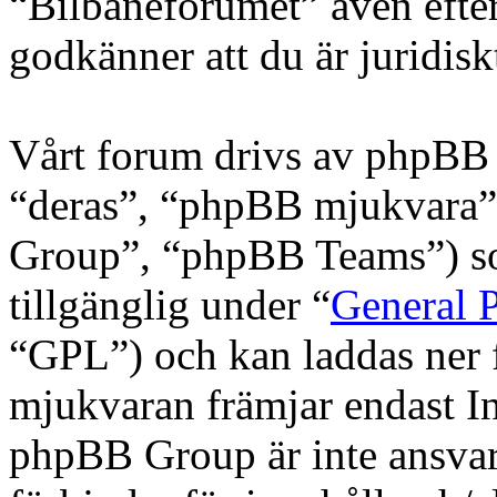
“Bilbaneforumet” även efter
godkänner att du är juridiskt
Vårt forum drivs av phpBB 
“deras”, “phpBB mjukvara
Group”, “phpBB Teams”) s
tillgänglig under “
General P
“GPL”) och kan laddas ner
mjukvaran främjar endast In
phpBB Group är inte ansvarig