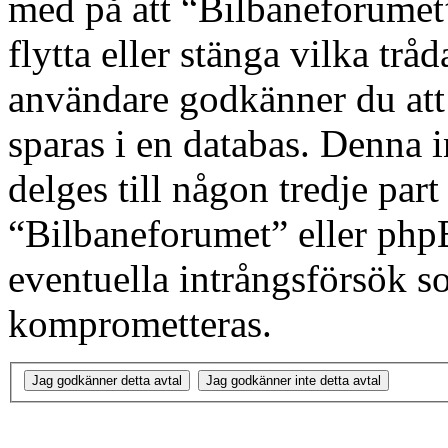
med på att “Bilbaneforumet” 
flytta eller stänga vilka tr
användare godkänner du att 
sparas i en databas. Denna 
delges till någon tredje par
“Bilbaneforumet” eller php
eventuella intrångsförsök so
komprometteras.