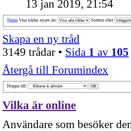
13 jan 2019, 21:54
Nästa
Visa trådar nyare än:
Sortera efter
Skapa en ny tråd
3149 trådar •
Sida
1
av
105
Återgå till Forumindex
Hoppa till:
Vilka är online
Användare som besöker denn