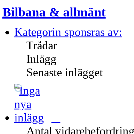
Bilbana & allmänt
Kategorin sponsras av:
Trådar
Inlägg
Senaste inlägget
‏‏‏
Antal vidarebefordrin