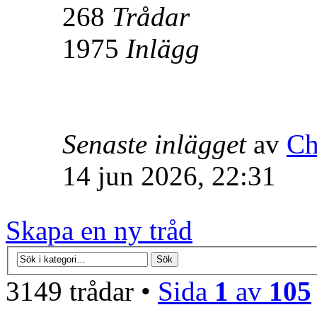
268
Trådar
1975
Inlägg
Senaste inlägget
av
Ch
14 jun 2026, 22:31
Skapa en ny tråd
3149 trådar •
Sida
1
av
105