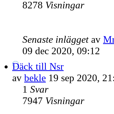
8278
Visningar
Senaste inlägget
av
Mr
09 dec 2020, 09:12
Däck till Nsr
av
bekle
19 sep 2020, 21
1
Svar
7947
Visningar