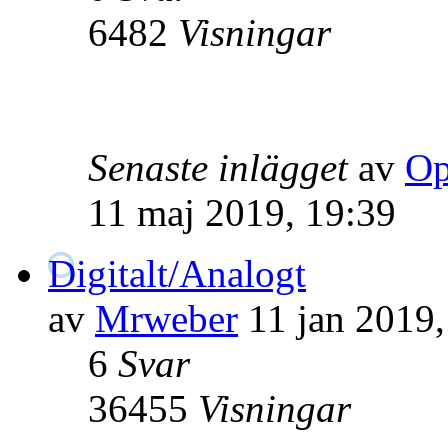
6482
Visningar
Senaste inlägget
av
Op
11 maj 2019, 19:39
Digitalt/Analogt
av
Mrweber
11 jan 2019,
6
Svar
36455
Visningar