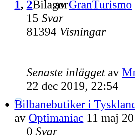
1
,
2
av
GranTurismo
15
Svar
81394
Visningar
Senaste inlägget
av
Mr
22 dec 2019, 22:54
Bilbanebutiker i Tysklan
av
Optimaniac
11 maj 20
0
Svar