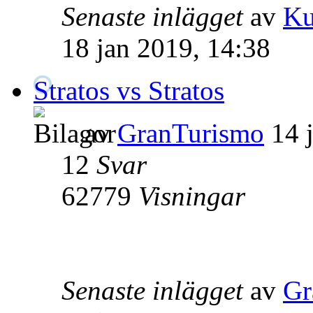
Senaste inlägget
av
Ku
18 jan 2019, 14:38
Stratos vs Stratos
av
GranTurismo
14 j
12
Svar
62779
Visningar
Senaste inlägget
av
Gr