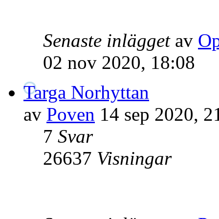
Senaste inlägget
av
Op
02 nov 2020, 18:08
Targa Norhyttan
av
Poven
14 sep 2020, 2
7
Svar
26637
Visningar