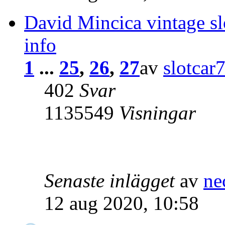
David Mincica vintage sl
info
1
...
25
,
26
,
27
av
slotcar
402
Svar
1135549
Visningar
Senaste inlägget
av
ne
12 aug 2020, 10:58