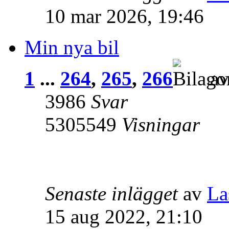
10 mar 2026, 19:46
Min nya bil
1
...
264
,
265
,
266
a
3986
Svar
5305549
Visningar
Senaste inlägget
av
La
15 aug 2022, 21:10