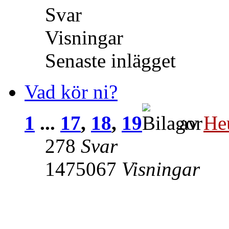
Svar
Visningar
Senaste inlägget
Vad kör ni?
1
...
17
,
18
,
19
av
He
278
Svar
1475067
Visningar