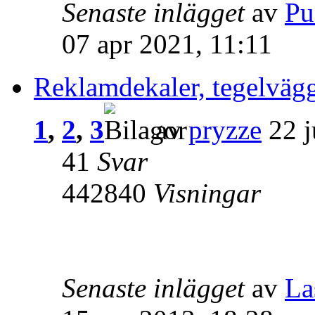
Senaste inlägget
av
Pu
07 apr 2021, 11:11
Reklamdekaler, tegelvägg
1
,
2
,
3
av
pryzze
22 j
41
Svar
442840
Visningar
Senaste inlägget
av
La