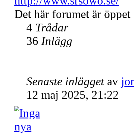
http://www.srsowo.se/
Det här forumet är öppet f
4
Trådar
36
Inlägg
Senaste inlägget
av
jo
12 maj 2025, 21:22