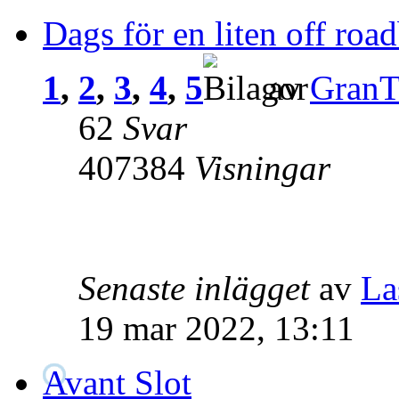
Dags för en liten off roa
1
,
2
,
3
,
4
,
5
av
GranT
62
Svar
407384
Visningar
Senaste inlägget
av
La
19 mar 2022, 13:11
Avant Slot