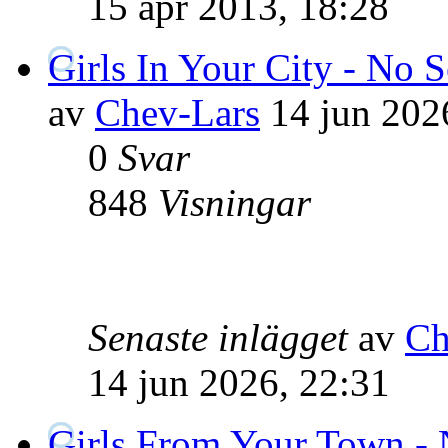
15 apr 2013, 18:28
Girls In Your City - No 
av
Chev-Lars
14 jun 202
0
Svar
848
Visningar
Senaste inlägget
av
Ch
14 jun 2026, 22:31
Girls From Your Town - 