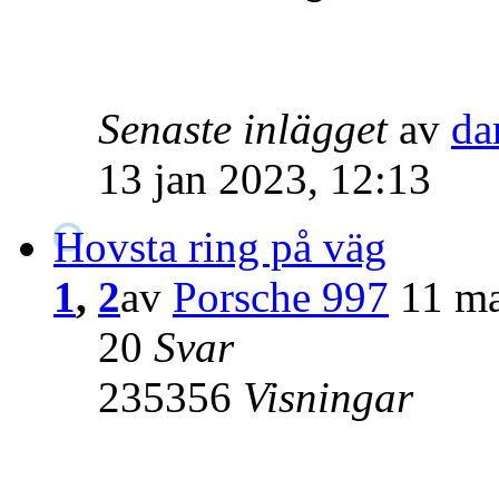
Senaste inlägget
av
da
13 jan 2023, 12:13
Hovsta ring på väg
1
,
2
av
Porsche 997
11 ma
20
Svar
235356
Visningar