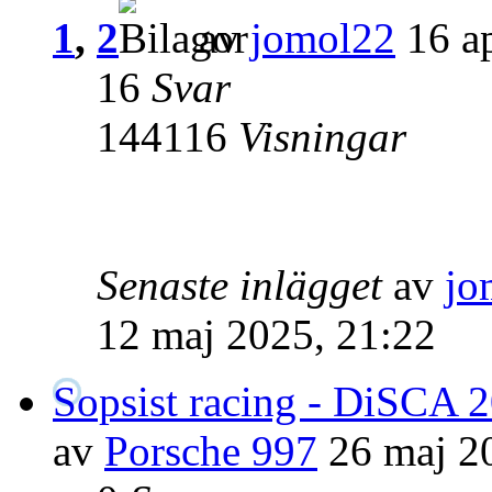
1
,
2
av
jomol22
16 ap
16
Svar
144116
Visningar
Senaste inlägget
av
jo
12 maj 2025, 21:22
Sopsist racing - DiSCA 
av
Porsche 997
26 maj 2