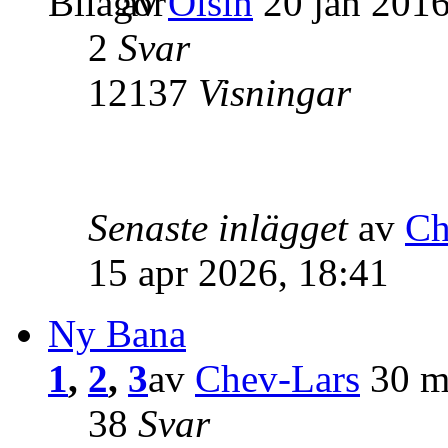
av
Olsin
20 jan 2016
2
Svar
12137
Visningar
Senaste inlägget
av
Ch
15 apr 2026, 18:41
Ny Bana
1
,
2
,
3
av
Chev-Lars
30 m
38
Svar