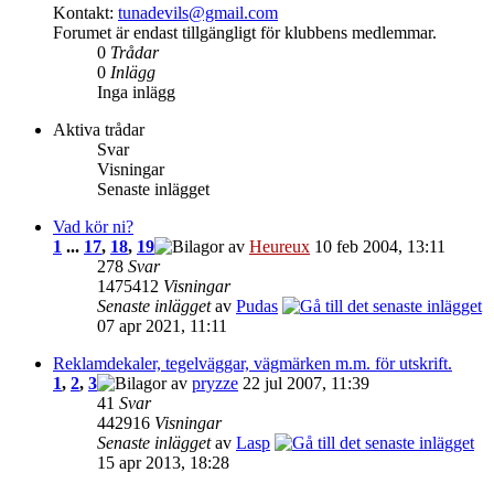
Kontakt:
tunadevils@gmail.com
Forumet är endast tillgängligt för klubbens medlemmar.
0
Trådar
0
Inlägg
Inga inlägg
Aktiva trådar
Svar
Visningar
Senaste inlägget
Vad kör ni?
1
...
17
,
18
,
19
av
Heureux
10 feb 2004, 13:11
278
Svar
1475412
Visningar
Senaste inlägget
av
Pudas
07 apr 2021, 11:11
Reklamdekaler, tegelväggar, vägmärken m.m. för utskrift.
1
,
2
,
3
av
pryzze
22 jul 2007, 11:39
41
Svar
442916
Visningar
Senaste inlägget
av
Lasp
15 apr 2013, 18:28