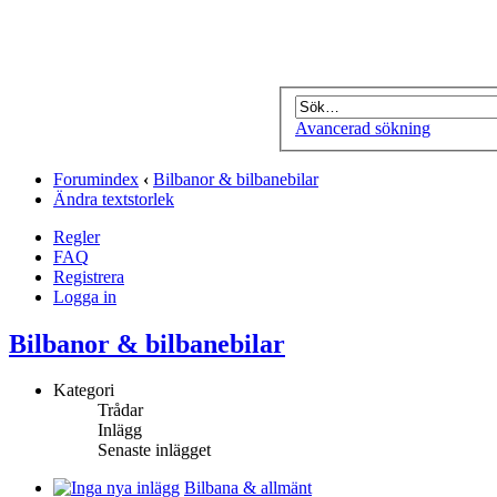
Avancerad sökning
Forumindex
‹
Bilbanor & bilbanebilar
Ändra textstorlek
Regler
FAQ
Registrera
Logga in
Bilbanor & bilbanebilar
Kategori
Trådar
Inlägg
Senaste inlägget
Bilbana & allmänt