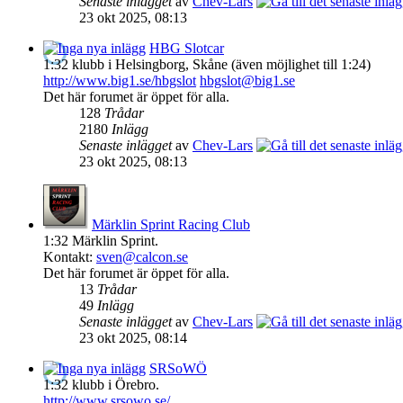
Senaste inlägget
av
Chev-Lars
23 okt 2025, 08:13
HBG Slotcar
1:32 klubb i Helsingborg, Skåne (även möjlighet till 1:24)
http://www.big1.se/hbgslot
hbgslot@big1.se
Det här forumet är öppet för alla.
128
Trådar
2180
Inlägg
Senaste inlägget
av
Chev-Lars
23 okt 2025, 08:13
Märklin Sprint Racing Club
1:32 Märklin Sprint.
Kontakt:
sven@calcon.se
Det här forumet är öppet för alla.
13
Trådar
49
Inlägg
Senaste inlägget
av
Chev-Lars
23 okt 2025, 08:14
SRSoWÖ
1:32 klubb i Örebro.
http://www.srsowo.se/