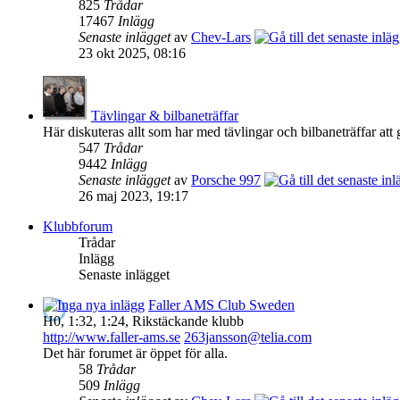
825
Trådar
17467
Inlägg
Senaste inlägget
av
Chev-Lars
23 okt 2025, 08:16
Tävlingar & bilbaneträffar
Här diskuteras allt som har med tävlingar och bilbaneträffar att 
547
Trådar
9442
Inlägg
Senaste inlägget
av
Porsche 997
26 maj 2023, 19:17
Klubbforum
Trådar
Inlägg
Senaste inlägget
Faller AMS Club Sweden
H0, 1:32, 1:24, Rikstäckande klubb
http://www.faller-ams.se
263jansson@telia.com
Det här forumet är öppet för alla.
58
Trådar
509
Inlägg