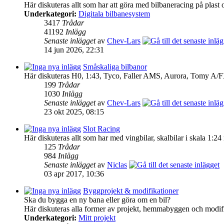
Här diskuteras allt som har att göra med bilbaneracing på plast o
Underkategori:
Digitala bilbanesystem
3417
Trådar
41192
Inlägg
Senaste inlägget
av
Chev-Lars
14 jun 2026, 22:31
Småskaliga bilbanor
Här diskuteras H0, 1:43, Tyco, Faller AMS, Aurora, Tomy A/F
199
Trådar
1030
Inlägg
Senaste inlägget
av
Chev-Lars
23 okt 2025, 08:15
Slot Racing
Här diskuteras allt som har med vingbilar, skalbilar i skala 1:2
125
Trådar
984
Inlägg
Senaste inlägget
av
Niclas
03 apr 2017, 10:36
Byggprojekt & modifikationer
Ska du bygga en ny bana eller göra om en bil?
Här diskuteras alla former av projekt, hemmabyggen och modifi
Underkategori:
Mitt projekt