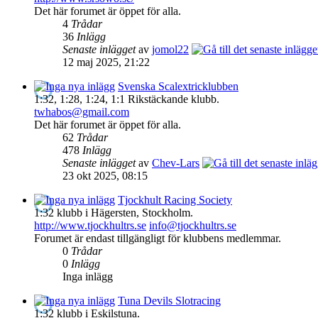
Det här forumet är öppet för alla.
4
Trådar
36
Inlägg
Senaste inlägget
av
jomol22
12 maj 2025, 21:22
Svenska Scalextricklubben
1:32, 1:28, 1:24, 1:1 Rikstäckande klubb.
twhabos@gmail.com
Det här forumet är öppet för alla.
62
Trådar
478
Inlägg
Senaste inlägget
av
Chev-Lars
23 okt 2025, 08:15
Tjockhult Racing Society
1:32 klubb i Hägersten, Stockholm.
http://www.tjockhultrs.se
info@tjockhultrs.se
Forumet är endast tillgängligt för klubbens medlemmar.
0
Trådar
0
Inlägg
Inga inlägg
Tuna Devils Slotracing
1:32 klubb i Eskilstuna.