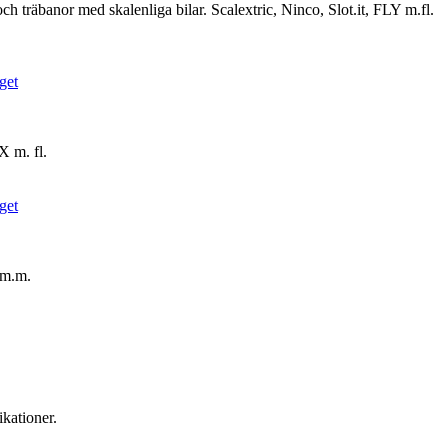
ch träbanor med skalenliga bilar. Scalextric, Ninco, Slot.it, FLY m.fl.
X m. fl.
4 m.m.
kationer.