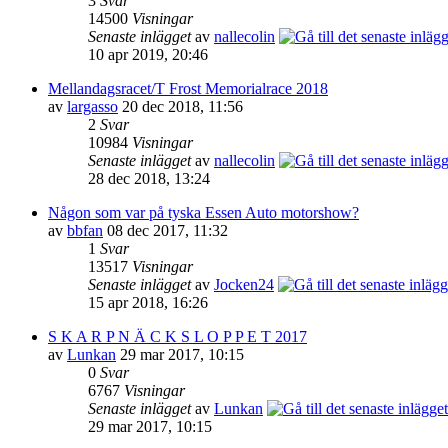
3
Svar
14500
Visningar
Senaste inlägget
av
nallecolin
10 apr 2019, 20:46
Mellandagsracet/T Frost Memorialrace 2018
av
largasso
20 dec 2018, 11:56
2
Svar
10984
Visningar
Senaste inlägget
av
nallecolin
28 dec 2018, 13:24
Någon som var på tyska Essen Auto motorshow?
av
bbfan
08 dec 2017, 11:32
1
Svar
13517
Visningar
Senaste inlägget
av
Jocken24
15 apr 2018, 16:26
S K A R P N Ä C K S L O P P E T 2017
av
Lunkan
29 mar 2017, 10:15
0
Svar
6767
Visningar
Senaste inlägget
av
Lunkan
29 mar 2017, 10:15