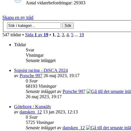
Antal vidarebefordringar: 29303
Skapa en ny tråd
547 trådar •
Sida
1
av
19
•
1
,
2
,
3
,
4
,
5
...
19
Trådar
Svar
Visningar
Senaste inlägget
Sopsist racing - DiSCA 2024
av
Porsche 997
26 maj 2023, 19:17
0
Svar
68193
Visningar
Senaste inlägget
av
Porsche 997
26 maj 2023, 19:17
Göteborg / Kungälv
av
dansken_12
13 jan 2023, 12:13
0
Svar
5725
Visningar
Senaste inlägget
av
dansken_12