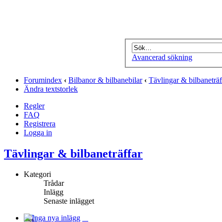
Avancerad sökning
Forumindex
‹
Bilbanor & bilbanebilar
‹
Tävlingar & bilbaneträf
Ändra textstorlek
Regler
FAQ
Registrera
Logga in
Tävlingar & bilbaneträffar
Kategori
Trådar
Inlägg
Senaste inlägget
‏‏‏