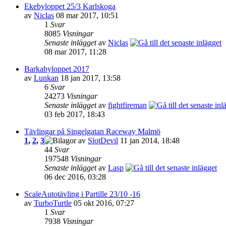
Ekebyloppet 25/3 Karlskoga
av
Niclas
08 mar 2017, 10:51
1
Svar
8085
Visningar
Senaste inlägget
av
Niclas
08 mar 2017, 11:28
Barkabyloppet 2017
av
Lunkan
18 jan 2017, 13:58
6
Svar
24273
Visningar
Senaste inlägget
av
fightfireman
03 feb 2017, 18:43
Tävlingar på Singelgatan Raceway Malmö
1
,
2
,
3
av
SlotDevil
11 jan 2014, 18:48
44
Svar
197548
Visningar
Senaste inlägget
av
Lasp
06 dec 2016, 03:28
ScaleAutotävling i Partille 23/10 -16
av
TurboTurtle
05 okt 2016, 07:27
1
Svar
7938
Visningar