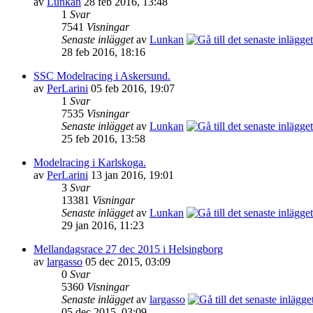
av
Lunkan
28 feb 2016, 13:48
1
Svar
7541
Visningar
Senaste inlägget
av
Lunkan
28 feb 2016, 18:16
SSC Modelracing i Askersund.
av
PerLarini
05 feb 2016, 19:07
1
Svar
7535
Visningar
Senaste inlägget
av
Lunkan
25 feb 2016, 13:58
Modelracing i Karlskoga.
av
PerLarini
13 jan 2016, 19:01
3
Svar
13381
Visningar
Senaste inlägget
av
Lunkan
29 jan 2016, 11:23
Mellandagsrace 27 dec 2015 i Helsingborg
av
largasso
05 dec 2015, 03:09
0
Svar
5360
Visningar
Senaste inlägget
av
largasso
05 dec 2015, 03:09