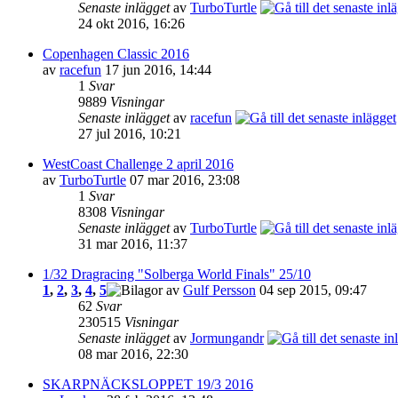
Senaste inlägget
av
TurboTurtle
24 okt 2016, 16:26
Copenhagen Classic 2016
av
racefun
17 jun 2016, 14:44
1
Svar
9889
Visningar
Senaste inlägget
av
racefun
27 jul 2016, 10:21
WestCoast Challenge 2 april 2016
av
TurboTurtle
07 mar 2016, 23:08
1
Svar
8308
Visningar
Senaste inlägget
av
TurboTurtle
31 mar 2016, 11:37
1/32 Dragracing "Solberga World Finals" 25/10
1
,
2
,
3
,
4
,
5
av
Gulf Persson
04 sep 2015, 09:47
62
Svar
230515
Visningar
Senaste inlägget
av
Jormungandr
08 mar 2016, 22:30
SKARPNÄCKSLOPPET 19/3 2016