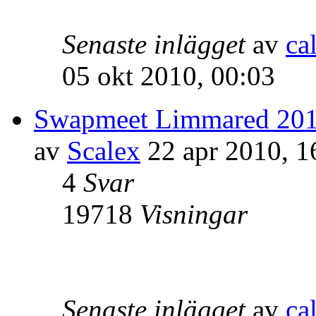
Senaste inlägget
av
ca
05 okt 2010, 00:03
Swapmeet Limmared 20
av
Scalex
22 apr 2010, 1
4
Svar
19718
Visningar
Senaste inlägget
av
ca