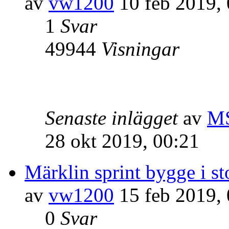
av
vw1200
10 feb 2019, 
1
Svar
49944
Visningar
Senaste inlägget
av
M
28 okt 2019, 00:21
Märklin sprint bygge i st
av
vw1200
15 feb 2019, 
0
Svar