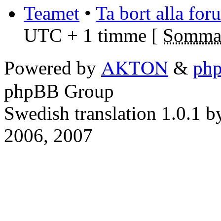
Teamet
•
Ta bort alla fo
UTC + 1 timme [
Sommar
AKTON
Powered by
&
ph
phpBB Group
Swedish translation 1.0.1 
2006, 2007