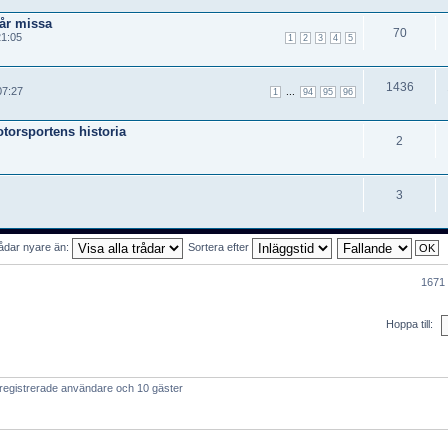
får missa
70
21:05
1
2
3
4
5
1436
07:27
...
1
94
95
96
orsportens historia
2
3
rådar nyare än:
Sortera efter
1671 
Hoppa till:
registrerade användare och 10 gäster