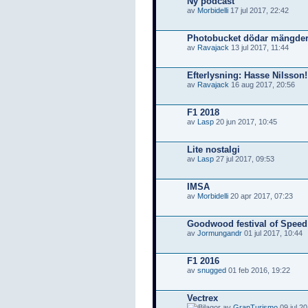
Ny podcast
av
Morbidelli
17 jul 2017, 22:42
Photobucket dödar mängder 
av
Ravajack
13 jul 2017, 11:44
Efterlysning: Hasse Nilsson!
av
Ravajack
16 aug 2017, 20:56
F1 2018
av
Lasp
20 jun 2017, 10:45
Lite nostalgi
av
Lasp
27 jul 2017, 09:53
IMSA
av
Morbidelli
20 apr 2017, 07:23
Goodwood festival of Speed
av
Jormungandr
01 jul 2017, 10:44
F1 2016
av
snugged
01 feb 2016, 19:22
Vectrex
av
GranTurismo
09 jul 20