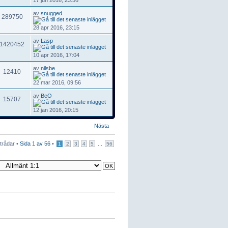
av
snugged
289750
28 apr 2016, 23:15
av
Lasp
1420452
10 apr 2016, 17:04
av
nilsbe
12410
22 mar 2016, 09:56
av
BeO
15707
12 jan 2016, 20:15
Nästa
trådar •
Sida
1
av
56
•
...
1
2
3
4
5
56