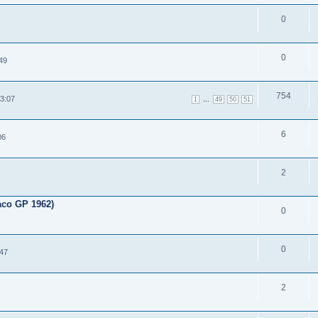
0
0
49
754
3:07
...
1
49
50
51
6
06
2
naco GP 1962)
0
0
:47
2