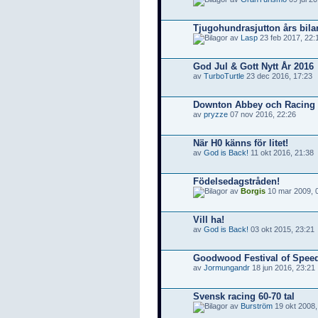
Tjugohundrasjutton års bilar
av
Lasp
23 feb 2017, 22:
God Jul & Gott Nytt År 2016
av
TurboTurtle
23 dec 2016, 17:23
Downton Abbey och Racing
av
pryzze
07 nov 2016, 22:26
När H0 känns för litet!
av
God is Back!
11 okt 2016, 21:38
Födelsedagstråden!
av
Borgis
10 mar 2009, 
Vill ha!
av
God is Back!
03 okt 2015, 23:21
Goodwood Festival of Speed
av
Jormungandr
18 jun 2016, 23:21
Svensk racing 60-70 tal
av
Burström
19 okt 2008,