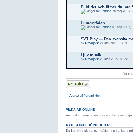
Bilbilder och filmer du inte 
av
Kristian
28 maj 2013, 
Humortråden
av
Kristian
01 sep 2007, 
SVT Play — Den svenska mot
av
Ravajack
27 maj 2013, 13:59
Ljuv musik
av
Ravajack
20 mar 2015, 10:22
Visa t
Skapa en ny
tråd
Återgå till Forumindex
VILKA ÄR ONLINE
Användare som besöker denna kategori: Inga 
KATEGORIBEHÖRIGHETER
Du
kan inte
skapa nya trådar i denna kategori