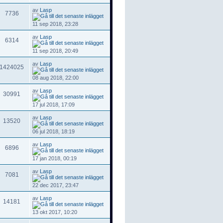
av
Lasp
7736
11 sep 2018, 23:28
av
Lasp
6314
11 sep 2018, 20:49
av
Lasp
1424025
08 aug 2018, 22:00
av
Lasp
30991
17 jul 2018, 17:09
av
Lasp
13520
06 jul 2018, 18:19
av
Lasp
6896
17 jan 2018, 00:19
av
Lasp
7081
22 dec 2017, 23:47
av
Lasp
14181
13 okt 2017, 10:20