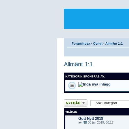
Forumindex
‹
Övrigt
‹
Allmänt 1:1
Allmänt 1:1
KATEGORIN SPONSRAS AV:
‏‏‏
Skapa en ny
tråd
TRÅDAR
Gott Nytt 2019
av
NB
05 jan 2019, 00:17