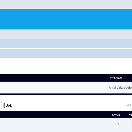
TRÅDAR
Antal vidarebefo
1671 
SVAR
V
0