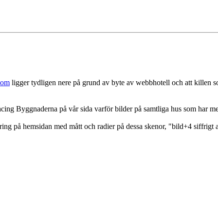
com
ligger tydligen nere på grund av byte av webbhotell och att killen 
 Racing Byggnaderna på vår sida varför bilder på samtliga hus som har m
licering på hemsidan med mått och radier på dessa skenor, "bild+4 siffr