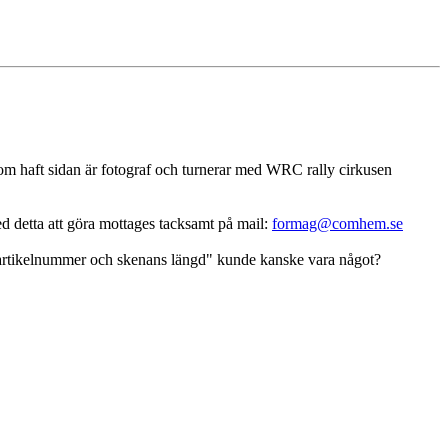
som haft sidan är fotograf och turnerar med WRC rally cirkusen
ed detta att göra mottages tacksamt på mail:
formag@comhem.se
igt artikelnummer och skenans längd" kunde kanske vara något?