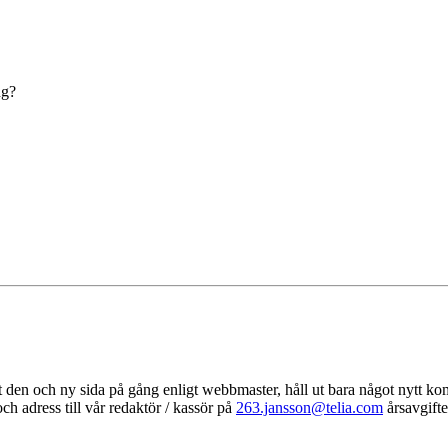
ng?
t den och ny sida på gång enligt webbmaster, håll ut bara något nytt k
h adress till vår redaktör / kassör på
263.jansson@telia.com
årsavgifte