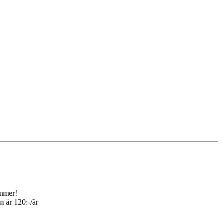
ommer!
n är 120:-/år