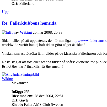
Ort:
Fallerland
Upp
Re: Fallerklubbens hemsida
av
Wiking
20 mar 2008, 20:38
Sidan håller på att uppdateras, den förnämliga
http://www.faller-ams.
worldwide varför han ej haft tid att göra något åt sidan!
Vi skall snarast försöka få in bilder på de klassiska Fallerhusen och
Nästa steg är att fota eller scanna bilder på spårsektionerna för pub
Its not the "fart" that kills, Its the smell !!
Wiking
Mekaniker
Inlägg:
255
Blev medlem:
28 dec 2004, 22:51
Ort:
Gävle
Klubb:
Faller AMS Club Sweden