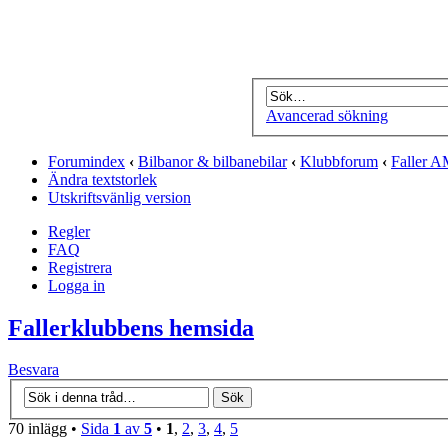
Avancerad sökning
Forumindex
‹
Bilbanor & bilbanebilar
‹
Klubbforum
‹
Faller 
Ändra textstorlek
Utskriftsvänlig version
Regler
FAQ
Registrera
Logga in
Fallerklubbens hemsida
Besvara
70 inlägg •
Sida
1
av
5
•
1
,
2
,
3
,
4
,
5