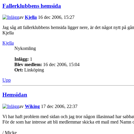
Fallerklubbens hemsida
av
Kjella
16 dec 2006, 15:27
Jag såg att fallerklubbens hemsida ligger nere, är det något nytt på gå
Kjella
Kjella
Nykomling
Inlägg:
1
Blev medlem:
16 dec 2006, 15:04
Ort:
Linköping
Upp
Hemsidan
av
Wiking
17 dec 2006, 22:37
Vi har haft problem med sidan och jag tror någon illasinnad har sabba
För de som har intresse att bli medlemmar skicka ett mail med Namn oc
/ Micke