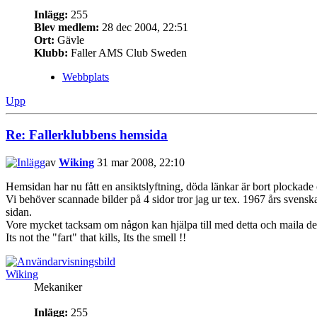
Inlägg:
255
Blev medlem:
28 dec 2004, 22:51
Ort:
Gävle
Klubb:
Faller AMS Club Sweden
Webbplats
Upp
Re: Fallerklubbens hemsida
av
Wiking
31 mar 2008, 22:10
Hemsidan har nu fått en ansiktslyftning, döda länkar är bort plockade o
Vi behöver scannade bilder på 4 sidor tror jag ur tex. 1967 års svensk
sidan.
Vore mycket tacksam om någon kan hjälpa till med detta och maila dessa
Its not the "fart" that kills, Its the smell !!
Wiking
Mekaniker
Inlägg:
255