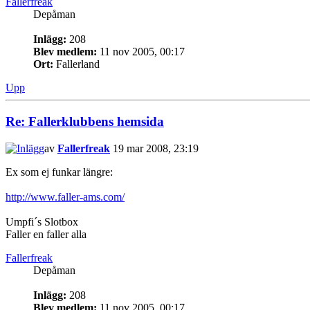
Fallerfreak
Depåman
Inlägg:
208
Blev medlem:
11 nov 2005, 00:17
Ort:
Fallerland
Upp
Re: Fallerklubbens hemsida
av
Fallerfreak
19 mar 2008, 23:19
Ex som ej funkar längre:
http://www.faller-ams.com/
Umpfi´s Slotbox
Faller en faller alla
Fallerfreak
Depåman
Inlägg:
208
Blev medlem:
11 nov 2005, 00:17