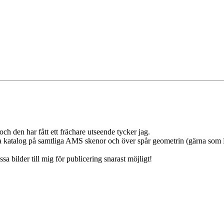
ch den har fått ett frächare utseende tycker jag.
a katalog på samtliga AMS skenor och över spår geometrin (gärna som PDF
 bilder till mig för publicering snarast möjligt!