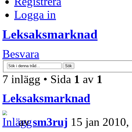
Registrera
Logga in
Leksaksmarknad
Besvara
7 inlägg • Sida
1
av
1
Leksaksmarknad
av
sm3ruj
15 jan 2010,