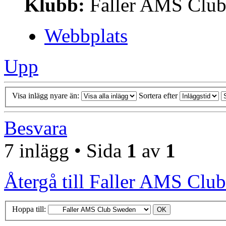
Klubb:
Faller AMS Clu
Webbplats
Upp
Visa inlägg nyare än:
Sortera efter
Besvara
7 inlägg • Sida
1
av
1
Återgå till Faller AMS Clu
Hoppa till: