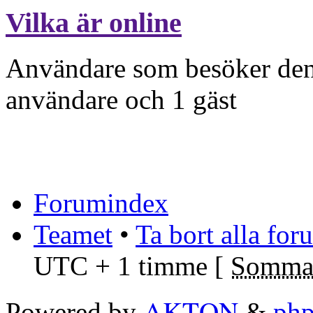
Vilka är online
Användare som besöker denn
användare och 1 gäst
Forumindex
Teamet
•
Ta bort alla fo
UTC + 1 timme [
Sommar
AKTON
Powered by
&
ph