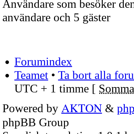
Användare som besöker denn
användare och 5 gäster
Forumindex
Teamet
•
Ta bort alla fo
UTC + 1 timme [
Sommar
AKTON
Powered by
&
ph
phpBB Group