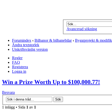
Avancerad sökning
Forumindex
‹
Bilbanor & bilbanebilar
‹
Byggprojekt & modifik
Ändra textstorlek
Utskriftsvänlig version
Regler
FAQ
Registrera
Logga in
Win a Prize Worth Up to $100,000.77!
Besvara
1 inlägg • Sida
1
av
1