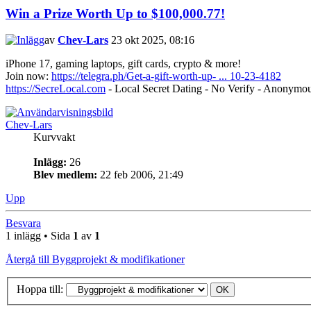
Win a Prize Worth Up to $100,000.77!
av
Chev-Lars
23 okt 2025, 08:16
iPhone 17, gaming laptops, gift cards, crypto & more!
Join now:
https://telegra.ph/Get-a-gift-worth-up- ... 10-23-4182
https://SecreLocal.com
- Local Secret Dating - No Verify - Anonymo
Chev-Lars
Kurvvakt
Inlägg:
26
Blev medlem:
22 feb 2006, 21:49
Upp
Besvara
1 inlägg • Sida
1
av
1
Återgå till Byggprojekt & modifikationer
Hoppa till: