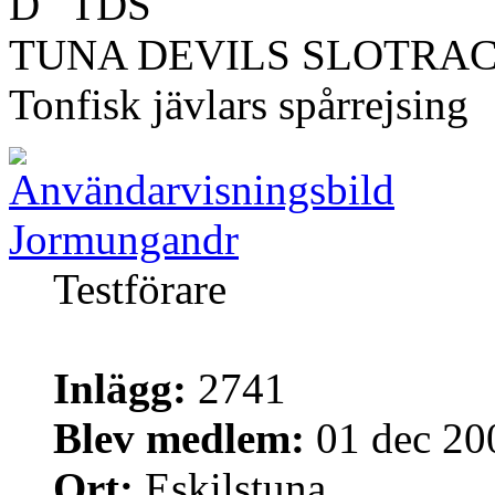
TDS
TUNA DEVILS SLOTRA
Tonfisk jävlars spårrejsing
Jormungandr
Testförare
Inlägg:
2741
Blev medlem:
01 dec 20
Ort:
Eskilstuna