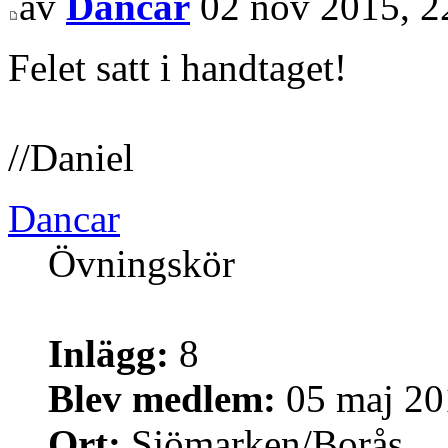
av
Dancar
02 nov 2015, 2
Felet satt i handtaget!
//Daniel
Dancar
Övningskör
Inlägg:
8
Blev medlem:
05 maj 20
Ort:
Sjömarken/Borås