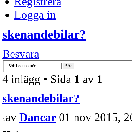
Registrera
Logga in
skenandebilar?
Besvara
4 inlägg • Sida
1
av
1
skenandebilar?
av
Dancar
01 nov 2015, 2