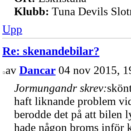
Klubb:
Tuna Devils Slot
Upp
Re: skenandebilar?
av
Dancar
04 nov 2015, 1
Jormungandr skrev:
skönt
haft liknande problem v
berodde det på att bilen l
hade någon broms inför 