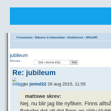
Forumindex
‹
Bilbanor & bilbanebilar
‹
Klubbforum
‹
SRSoWÖ
jubileum
Besvara
Re: jubileum
av
jomol22
26 aug 2015, 11:55
mattswe skrev:
Nej, nu blir jag lite nyfiken. Finns al
Betyder det att det finns en aktiv klu