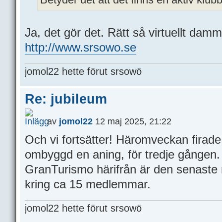
Ja, det gör det. Rätt så virtuellt dam
http://www.srsowo.se
jomol22 hette förut srsowö
Re: jubileum
av
jomol22
12 maj 2025, 21:22
Och vi fortsätter! Häromveckan firad
ombyggd en aning, för tredje gången.
GranTurismo härifrån är den senaste
kring ca 15 medlemmar.
jomol22 hette förut srsowö