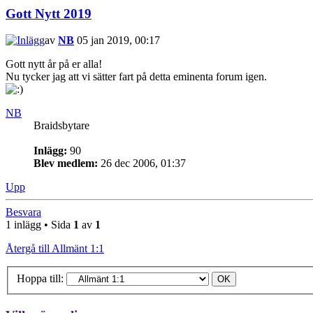
Gott Nytt 2019
av
NB
05 jan 2019, 00:17
Gott nytt år på er alla!
Nu tycker jag att vi sätter fart på detta eminenta forum igen.
NB
Braidsbytare
Inlägg:
90
Blev medlem:
26 dec 2006, 01:37
Upp
Besvara
1 inlägg • Sida
1
av
1
Återgå till Allmänt 1:1
Hoppa till: