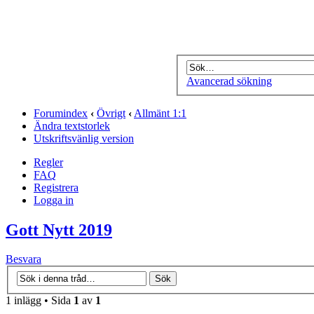
Avancerad sökning
Forumindex
‹
Övrigt
‹
Allmänt 1:1
Ändra textstorlek
Utskriftsvänlig version
Regler
FAQ
Registrera
Logga in
Gott Nytt 2019
Besvara
1 inlägg • Sida
1
av
1