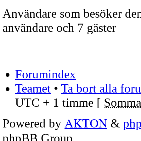
Användare som besöker denn
användare och 7 gäster
Forumindex
Teamet
•
Ta bort alla fo
UTC + 1 timme [
Sommar
AKTON
Powered by
&
ph
phpBB Group